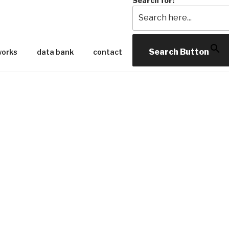
Search for:
GLEXIS NOVOA STUD
Search Button
works
data bank
contact