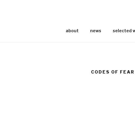
Skip
to
content
about
news
selected 
CODES OF FEAR