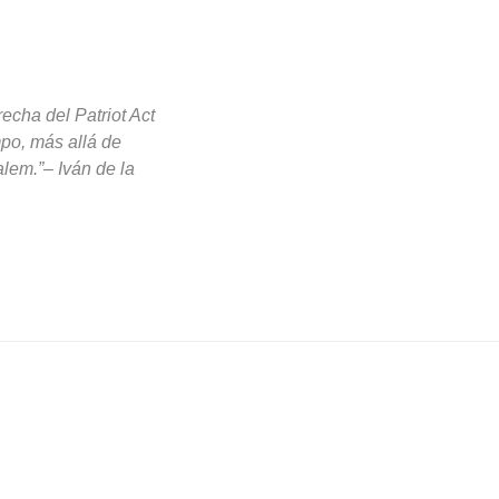
cha del Patriot Act
mpo, más allá de
alem.”
– Iván de la